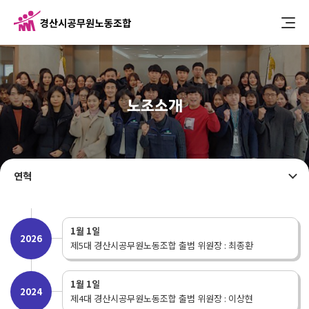
노조소개
연혁
1월 1일
2026
제5대 경산시공무원노동조합 출범
위원장 : 최종환
1월 1일
2024
제4대 경산시공무원노동조합 출범
위원장 : 이상현