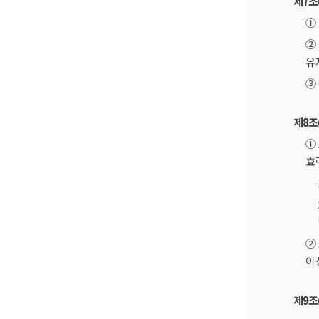
제7조
①
②
유
③
제8조
①
효
②
이상
제9조