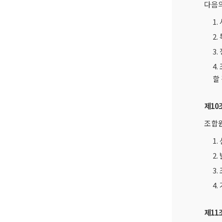
다음의
1
2
3
4
할
제10
조합원
1
2
3
4
제11