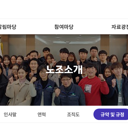
알림마당
참여마당
자료광
공지사항
자유게시판
경산시소
노조일정
회원토론방
사진자
평/보도/소식지
노조건의사항
영상자
노조소개
공무원소식
이벤트참여
일반자료
합원 경조사
행사참여
노동자료
노총 소식
설문조사
서식자료
연금소식
전자투표
협약체
인사말
연혁
조직도
규약 및 규정
제휴
배차신청