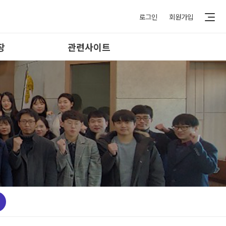
로그인
회원가입
장
관련사이트
식
공무원노동조합
료
정부기관
료
지방자치단체
실
패밀리사이트
실
실
결
이벤트