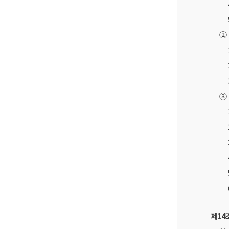
②
③
제14