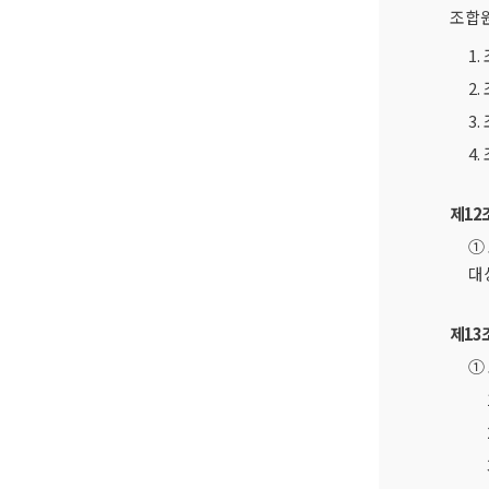
조합원
1
2
3
4
제12
①
대
제13
①