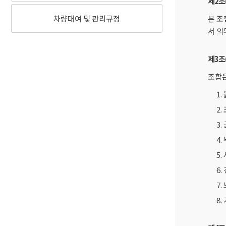
제2조
차량대여 및 관리규정
본 조
서 의
제3조
조합은
1
2
3
4
5
6
7
8