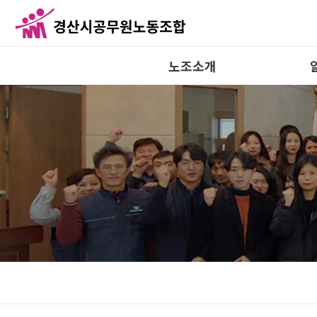
노조소개
인사말
연혁
조직도
성명/논
규약 및 규정
조
공