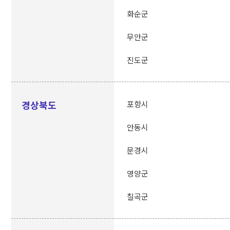
화순군
무안군
진도군
경상북도
포항시
안동시
문경시
영양군
칠곡군