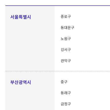
서울특별시
종로구
동대문구
노원구
강서구
관악구
부산광역시
중구
동래구
금정구