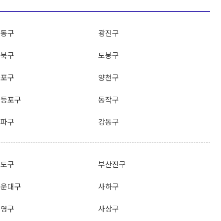
성동구
광진구
강북구
도봉구
마포구
양천구
영등포구
동작구
송파구
강동구
영도구
부산진구
해운대구
사하구
수영구
사상구