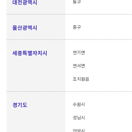
대전광역시
동구
울산광역시
중구
세종특별자치시
연기면
연서면
조치원읍
경기도
수원시
성남시
안양시