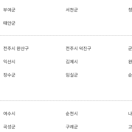
부여군
서천군
태안군
전주시 완산구
전주시 덕진구
익산시
김제시
장수군
임실군
여수시
순천시
곡성군
구례군