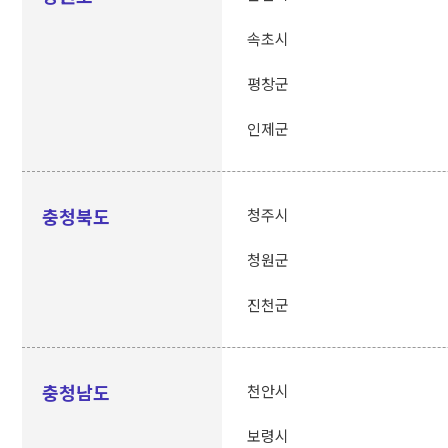
속초시
평창군
인제군
충청북도
청주시
청원군
진천군
충청남도
천안시
보령시