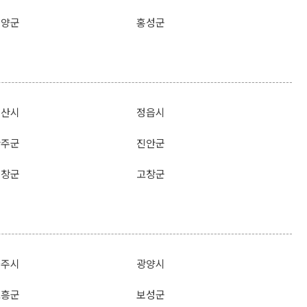
청양군
홍성군
군산시
정읍시
완주군
진안군
순창군
고창군
나주시
광양시
고흥군
보성군