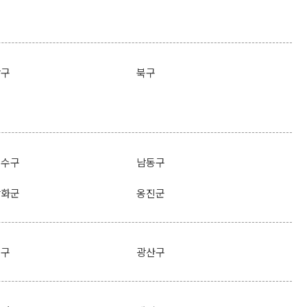
남구
북구
연수구
남동구
강화군
옹진군
북구
광산구