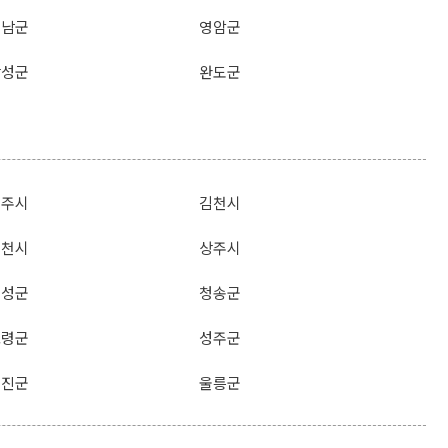
해남군
영암군
장성군
완도군
경주시
김천시
영천시
상주시
의성군
청송군
고령군
성주군
울진군
울릉군