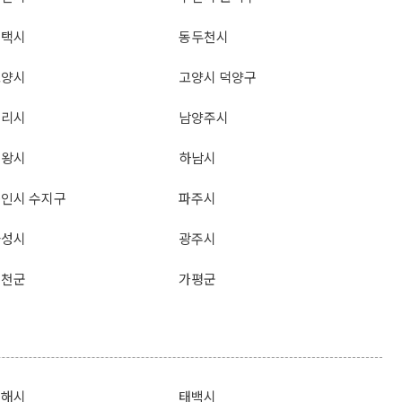
평택시
동두천시
고양시
고양시 덕양구
구리시
남양주시
의왕시
하남시
인시 수지구
파주시
화성시
광주시
연천군
가평군
동해시
태백시