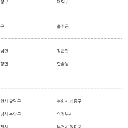
유성구
대덕구
북구
울주군
금남면
장군면
소정면
한솥동
원시 팔달구
수원시 영통구
남시 분당구
의정부시
부천시
부천시 원미구