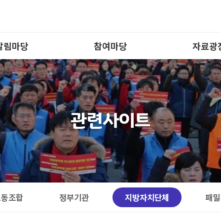
알림마당
참여마당
자료광
공지사항
자유게시판
경산시소
노조일정
회원토론방
사진자
평/보도/소식지
노조건의사항
영상자
관련사이트
공무원소식
이벤트참여
일반자료
합원 경조사
행사참여
노동자료
노총 소식
설문조사
서식자료
연금소식
전자투표
협약체
노동조합
정부기관
지방자치단체
패밀
제휴
배차신청