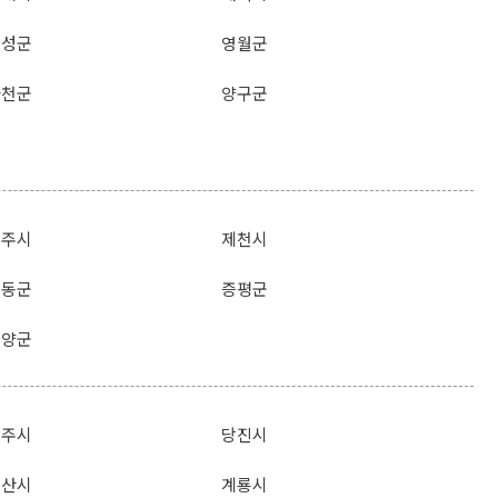
횡성군
영월군
화천군
양구군
충주시
제천시
영동군
증평군
단양군
공주시
당진시
논산시
계룡시