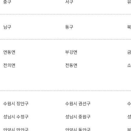
중구
서구
남구
동구
연동면
부강면
전의면
전동면
수원시 장안구
수원시 권선구
수
성남시 수정구
성남시 중원구
성
안양시 만안구
안양시 동안구