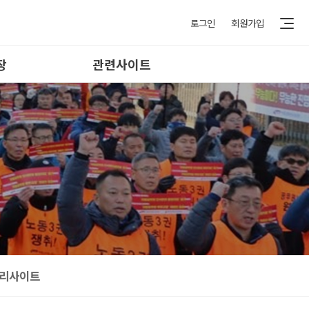
로그인
회원가입
장
관련사이트
식
공무원노동조합
료
정부기관
료
지방자치단체
실
패밀리사이트
실
실
결
리사이트
이벤트