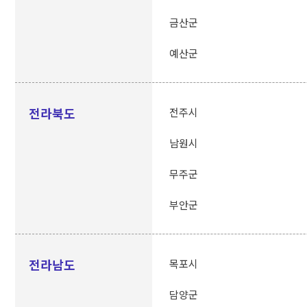
금산군
예산군
전라북도
전주시
남원시
무주군
부안군
전라남도
목포시
담양군