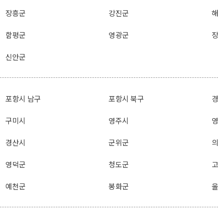
장흥군
강진군
함평군
영광군
신안군
포항시 남구
포항시 북구
구미시
영주시
경산시
군위군
영덕군
청도군
예천군
봉화군