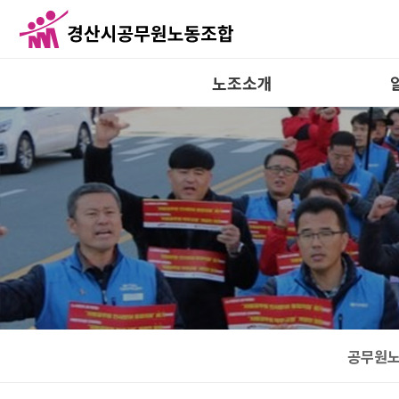
노조소개
인사말
연혁
조직도
성명/논
규약 및 규정
조
공
공무원