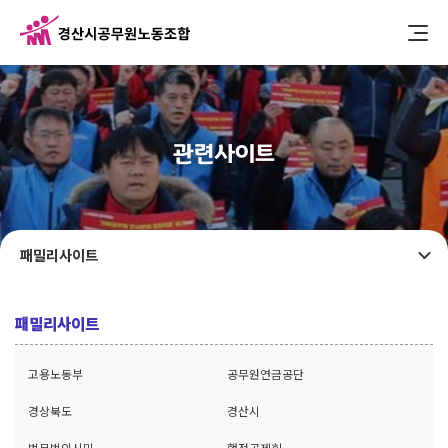
관련사이트
패밀리사이트
패밀리사이트
고용노동부
공무원연금공단
경상북도
경산시
법무법인시민
행정공제회