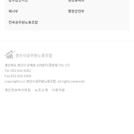
제너두
행정안전부
전국공무원노동조합
경상북도 경산시 남매로 159번지(중방동 701-17)
Tel. 053-810-6562
Fax.053-810-6569
copyrights (c) 경산시공무원노동조합. all rights reserved.
개인정보처리방침
노조소개
이용약관