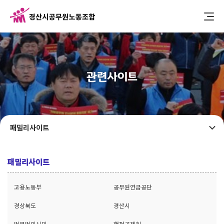
관련사이트
패밀리사이트
패밀리사이트
고용노동부
공무원연금공단
경상북도
경산시
법무법인시민
행정공제회