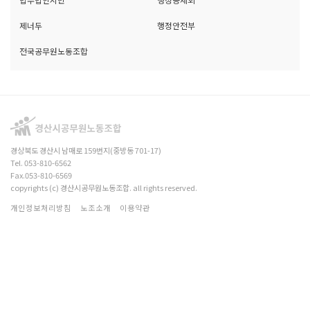
제너두
행정안전부
전국공무원노동조합
경상북도 경산시 남매로 159번지(중방동 701-17)
Tel. 053-810-6562
Fax.053-810-6569
copyrights (c) 경산시공무원노동조합. all rights reserved.
개인정보처리방침
노조소개
이용약관