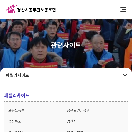
관련사이트
패밀리사이트
패밀리사이트
고용노동부
공무원연금공단
경상북도
경산시
법무법인시민
행정공제회