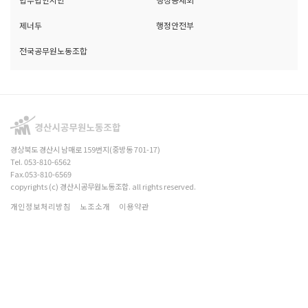
제너두
행정안전부
전국공무원노동조합
경상북도 경산시 남매로 159번지(중방동 701-17)
Tel. 053-810-6562
Fax.053-810-6569
copyrights (c) 경산시공무원노동조합. all rights reserved.
개인정보처리방침
노조소개
이용약관