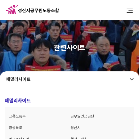
관련사이트
패밀리사이트
패밀리사이트
고용노동부
공무원연금공단
경상북도
경산시
법무법인시민
행정공제회