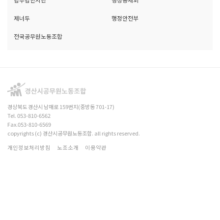
제너두
행정안전부
전국공무원노동조합
경상북도 경산시 남매로 159번지(중방동 701-17)
Tel. 053-810-6562
Fax.053-810-6569
copyrights (c) 경산시공무원노동조합. all rights reserved.
개인정보처리방침
노조소개
이용약관